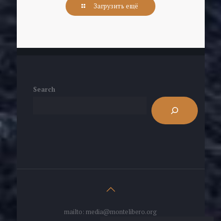
Загрузить ещё
Search
mailto: media@montelibero.org