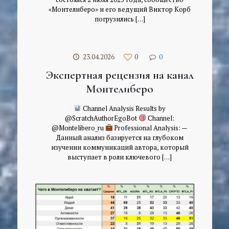
«Монтелиберо» и его ведущий Виктор Корб
погрузились
[…]
23.04.2026
0
0
Экспертная рецензия на канал
Монтелиберо
Channel Analysis Results by
@ScratchAuthorEgoBot
Channel:
@Montelibero_ru
Professional Analysis: —
Данный анализ базируется на глубоком
изучении коммуникаций автора, который
выступает в роли ключевого
[…]