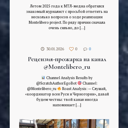
Летом 2025 года к МТЛ-медиа обратился
знакомый журналист с просьбой ответить на
несколько вопросов о ходе реализации
Montelibero project. По ряду причин сначала
очень сильно, до
[…]
30.01.2026
0
0
Рецензия-прожарка на канал
@Montelibero_ru
Channel Analysis Results by
@ScratchAuthorEgoBot
Channel:
@Montelibero_ru
Roast Analysis: — Слушай,
«координатор всея Руси и Черногории», давай
будем честны: твой канал иногда
напоминает
[…]