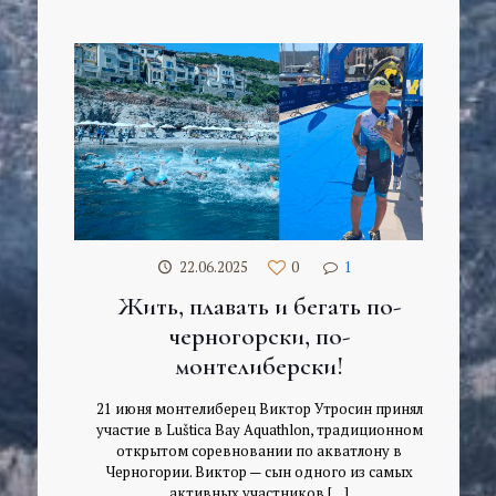
22.06.2025
0
1
Жить, плавать и бегать по-
черногорски, по-
монтелиберски!
21 июня монтелиберец Виктор Утросин принял
участие в Luštica Bay Aquathlon, традиционном
открытом соревновании по акватлону в
Черногории. Виктор — сын одного из самых
активных участников
[…]