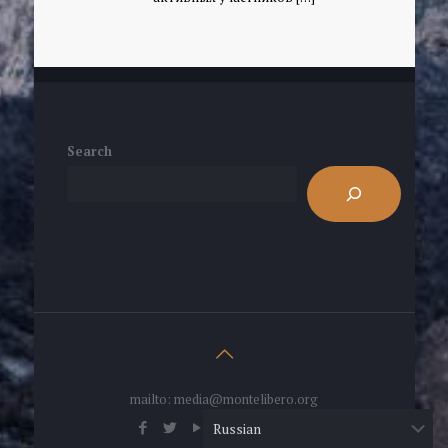
Search
mailto: media@montelibero.org