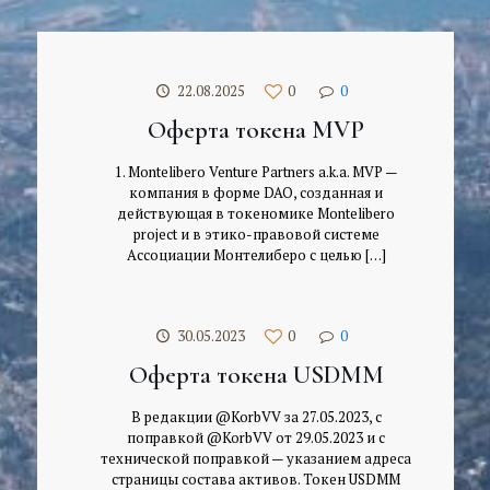
22.08.2025
0
0
Оферта токена MVP
1. Montelibero Venture Partners a.k.a. MVP —
компания в форме DAO, созданная и
действующая в токеномике Montelibero
project и в этико-правовой системе
Ассоциации Монтелиберо с целью
[…]
30.05.2023
0
0
Оферта токена USDMM
В редакции @KorbVV за 27.05.2023, с
поправкой @KorbVV от 29.05.2023 и с
технической поправкой — указанием адреса
страницы состава активов. Токен USDMM