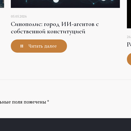
05.05.2026
Синополис: город ИИ-агентов с
собственной конституцией
26
Р
Читать далее
льные поля помечены
*