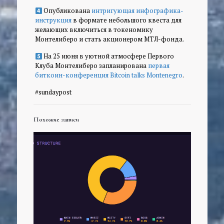
Опубликована
интригующая инфографика-
инструкция
в формате небольшого квеста для
желающих включиться в токеномику
Монтелиберо и стать акционером МТЛ-фонда.
На 25 июня в уютной атмосфере Первого
Клуба Монтелиберо запланирована
первая
биткоин-конференция Bitcoin talks Montenegro
.
#sundaypost
Похожие записи