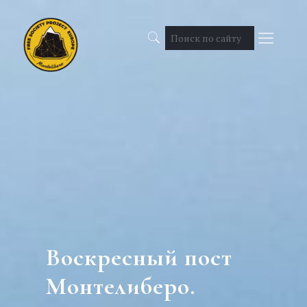
Воскресный пост
Монтелиберо.