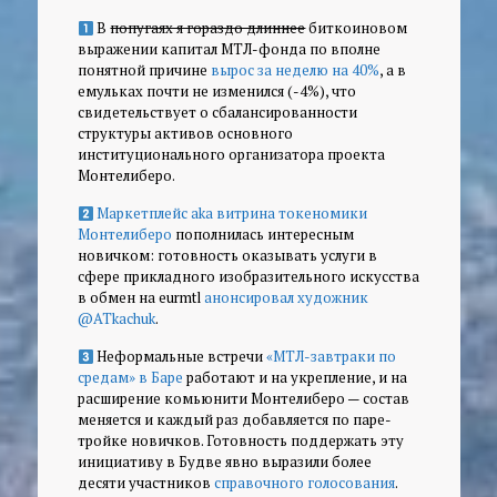
В
попугаях я гораздо длиннее
биткоиновом
выражении капитал МТЛ-фонда по вполне
понятной причине
вырос за неделю на 40%
, а в
емульках почти не изменился (-4%), что
свидетельствует о сбалансированности
структуры активов основного
институционального организатора проекта
Монтелиберо.
Маркетплейс aka витрина токеномики
Монтелиберо
пополнилась интересным
новичком: готовность оказывать услуги в
сфере прикладного изобразительного искусства
в обмен на eurmtl
анонсировал художник
@ATkachuk
.
Неформальные встречи
«МТЛ-завтраки по
средам» в Баре
работают и на укрепление, и на
расширение комьюнити Монтелиберо — состав
меняется и каждый раз добавляется по паре-
тройке новичков. Готовность поддержать эту
инициативу в Будве явно выразили более
десяти участников
справочного голосования
.