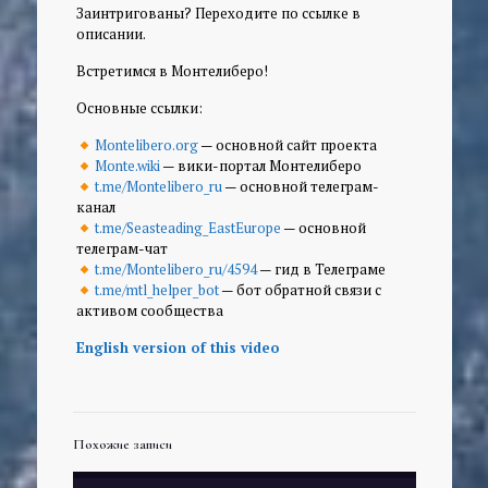
Заинтригованы? Переходите по ссылке в
описании.
Встретимся в Монтелиберо!
Основные ссылки:
Montelibero.org
— основной сайт проекта
Monte.wiki
— вики-портал Монтелиберо
t.me/Montelibero_ru
— основной телеграм-
канал
t.me/Seasteading_EastEurope
— основной
телеграм-чат
t.me/Montelibero_ru/4594
— гид в Телеграме
t.me/mtl_helper_bot
— бот обратной связи с
активом сообщества
English version of this video
Похожие записи