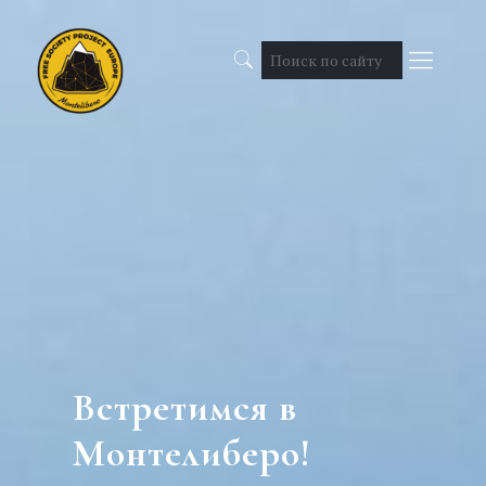
Встретимся в
Монтелиберо!