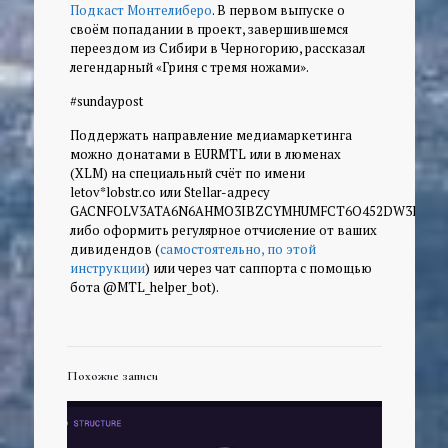
Подкаст Монтелиберо
. В первом выпуске о
своём попадании в проект, завершившемся
переездом из Сибири в Черногорию, рассказал
легендарный «Гриня с тремя ножами».
#sundaypost
Поддержать направление медиамаркетинга
можно донатами в EURMTL или в люменах
(XLM) на специальный счёт по имени
letov*lobstr.co или Stellar-адресу
GACNFOLV3ATA6N6AHMO3IBZCYMHUMFCT6O452DW3RTU25
либо оформить регулярное отчисление от ваших
дивидендов (
самостоятельно, по этой
инструкции
) или через чат саппорта с помощью
бота @MTL_helper_bot).
Похожие записи