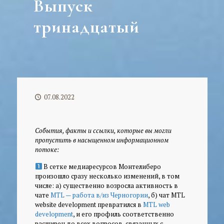
Выпуск
тринадцатый
07.08.2022
События, факты и ссылки, которые вы могли
пропустить в насыщенном информационном
потоке:
В сетке медиаресурсов Монтелиберо
произошло сразу несколько изменений, в том
числе: а) существенно возросла активность в
чате
MTL — работа в/из Черногории
, б) чат MTL
website development превратился в
MTL web
development
, и его профиль соответственно
расширен до всех вопросов, связанных с