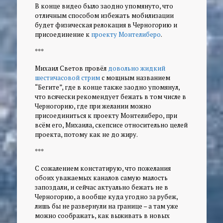
В конце видео было заодно упомянуто, что
отличным способом избежать мобилизации
будет физическая релокация в Черногорию и
присоединение к
проекту Монтелиберо
.
***
Михаил Светов провёл
довольно жидкий
шестичасовой стрим
с мощным названием
“Бегите”, где в конце также заодно упомянул,
что всячески рекомендует бежать в том числе в
Черногорию, где при желании можно
присоединиться к проекту Монтелиберо, при
всём его, Михаила, скепсисе относительно целей
проекта, потому как не до жиру.
***
С сожалением констатирую, что пожелания
обоих уважаемых каналов самую малость
запоздали, и сейчас актуально бежать не в
Черногорию, а вообще куда угодно за рубеж,
лишь бы не развернули на границе – а там уже
можно соображать, как выживать в новых