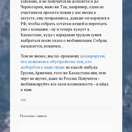
условиях, и не получится ли доползти и до
Черногории, мало ли. Так, например, один из
участников проекта пожил у нас месяц в
августе, ему понравилось, дальше он вернулся в
РФ, чтобы собрать остатки вещей и переехать
уже с концами – ну и теперь кукует в
Казахстане, куда с изрядным трудом сумел
выбраться после указа о мобилизации. Собрал,
называется, вещички…
Тем не менее, мы по-прежнему
декларируем,
что поможем в обустройстве тем, кто
доберётся в нашу глушь
из какой-нибудь
Грузии, Армении, того же Казахстана или, чем
чёрт не шутит, даже из России. Получится –
мобилизируйте все свои возможности – и айда
к нам.
via
Похожие записи