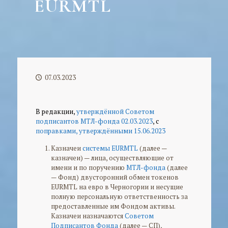
EURMTL
07.03.2023
В редакции,
утверждённой Советом
подписантов МТЛ-фонда 02.03.2023
, с
поправками, утверждёнными 15.06.2023
Казначеи
системы EURMTL
(далее —
казначеи) — лица, осуществляющие от
имени и по поручению
МТЛ-фонда
(далее
— Фонд) двусторонний обмен токенов
EURMTL на евро в Черногории и несущие
полную персональную ответственность за
предоставленные им Фондом активы.
Казначеи назначаются
Советом
Подписантов Фонда
(далее — СП),