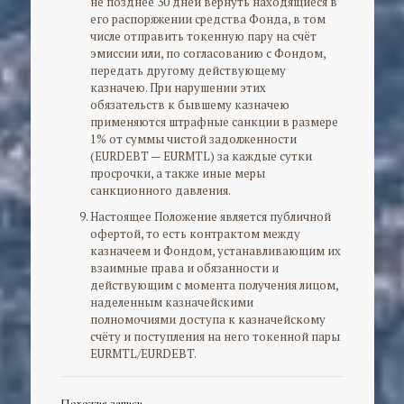
не позднее 30 дней вернуть находящиеся в
его распоряжении средства Фонда, в том
числе отправить токенную пару на счёт
эмиссии или, по согласованию с Фондом,
передать другому действующему
казначею. При нарушении этих
обязательств к бывшему казначею
применяются штрафные санкции в размере
1% от суммы чистой задолженности
(EURDEBT — EURMTL) за каждые сутки
просрочки, а также иные меры
санкционного давления.
Настоящее Положение является публичной
офертой, то есть контрактом между
казначеем и Фондом, устанавливающим их
взаимные права и обязанности и
действующим с момента получения лицом,
наделенным казначейскими
полномочиями доступа к казначейскому
счёту и поступления на него токенной пары
EURMTL/EURDEBT.
Похожие записи