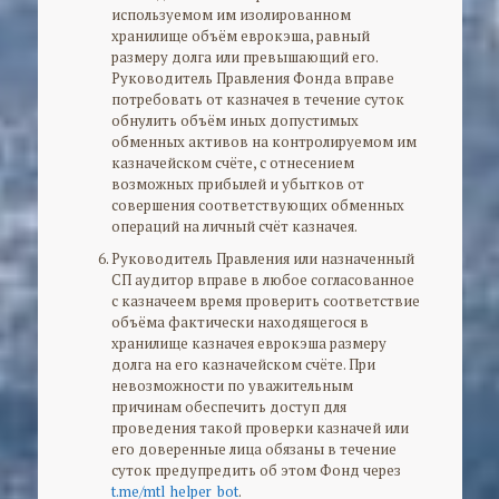
используемом им изолированном
хранилище объём еврокэша, равный
размеру долга или превышающий его.
Руководитель Правления Фонда вправе
потребовать от казначея в течение суток
обнулить объём иных допустимых
обменных активов на контролируемом им
казначейском счёте, с отнесением
возможных прибылей и убытков от
совершения соответствующих обменных
операций на личный счёт казначея.
Руководитель Правления или назначенный
СП аудитор вправе в любое согласованное
с казначеем время проверить соответствие
объёма фактически находящегося в
хранилище казначея еврокэша размеру
долга на его казначейском счёте. При
невозможности по уважительным
причинам обеспечить доступ для
проведения такой проверки казначей или
его доверенные лица обязаны в течение
суток предупредить об этом Фонд через
t.me/mtl_helper_bot
.