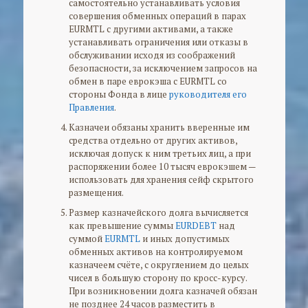
самостоятельно устанавливать условия
совершения обменных операций в парах
EURMTL с другими активами, а также
устанавливать ограничения или отказы в
обслуживании исходя из соображений
безопасности, за исключением запросов на
обмен в паре еврокэша с EURMTL со
стороны Фонда в лице
руководителя его
Правления
.
Казначеи обязаны хранить вверенные им
средства отдельно от других активов,
исключая допуск к ним третьих лиц, а при
распоряжении более 10 тысяч еврокэшем —
использовать для хранения сейф скрытого
размещения.
Размер казначейского долга вычисляется
как превышение суммы
EURDEBT
над
суммой
EURMTL
и иных допустимых
обменных активов на контролируемом
казначеем счёте, с округлением до целых
чисел в большую сторону по кросс-курсу.
При возникновении долга казначей обязан
не позднее 24 часов разместить в