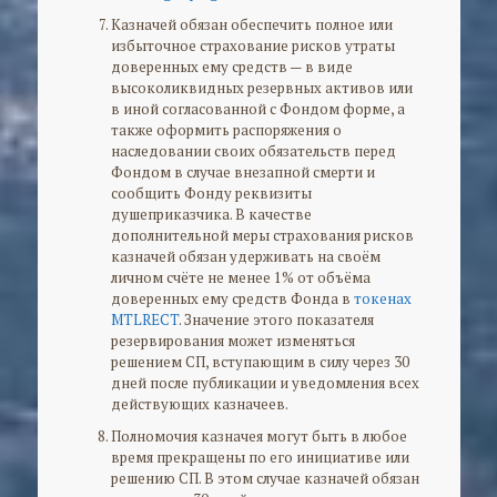
Казначей обязан обеспечить полное или
избыточное страхование рисков утраты
доверенных ему средств — в виде
высоколиквидных резервных активов или
в иной согласованной с Фондом форме, а
также оформить распоряжения о
наследовании своих обязательств перед
Фондом в случае внезапной смерти и
сообщить Фонду реквизиты
душеприказчика. В качестве
дополнительной меры страхования рисков
казначей обязан удерживать на своём
личном счёте не менее 1% от объёма
доверенных ему средств Фонда в
токенах
MTLRECT
. Значение этого показателя
резервирования может изменяться
решением СП, вступающим в силу через 30
дней после публикации и уведомления всех
действующих казначеев.
Полномочия казначея могут быть в любое
время прекращены по его инициативе или
решению СП. В этом случае казначей обязан