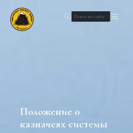
Положение о
казначеях системы