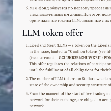
МТЛ-фонд обязуется по первому требованию 
уполномоченным им лицам. При этом должны
оригинальные токены LLM, связанные с их о
LLM token offer
Liberland Merit (LLM) — a token on the Liberlan
in the issue, limited to 70 million tokens (see 
(issue account —
GCLUKB2B6ZHUWKBJL4PD
This offer regulates the relations of participan
until the fulfillment of all obligations for their
The number of LLM tokens on Stellar owned and 
state of the ownership and security structure o
From the moment of the start of free trading in
network for their exchange, are obliged to acce
network.