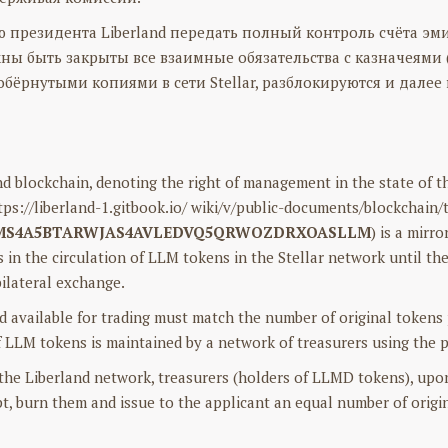
президента Liberland передать полный контроль счёта эмис
 быть закрыты все взаимные обязательства с казначеями (
бёрнутыми копиями в сети Stellar, разблокируются и далее 
d blockchain, denoting the right of management in the state of 
https://liberland-1.gitbook.io/ wiki/v/public-documents/blockchai
MS4A5BTARWJAS4AVLEDVQ5QRWOZDRXOASLLM
) is a mirr
ts in the circulation of LLM tokens in the Stellar network until th
 bilateral exchange.
available for trading must match the number of original tokens
f LLM tokens is maintained by a network of treasurers using the 
 the Liberland network, treasurers (holders of LLMD tokens), upon
pt, burn them and issue to the applicant an equal number of origi