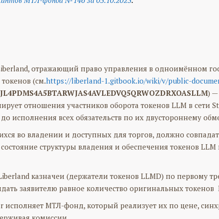
 Liberland, отражающий право управления в одноимённом гос
токенов (см.
https://liberland-1.gitbook.io/wiki/v/public-docum
JL4PDMS4A5BTARWJAS4AVLEDVQ5QRWOZDRXOASLLM
) —
ирует отношения участников оборота токенов LLM в сети St
до исполнения всех обязательств по их двустороннему обм
щихся во владении и доступных для торгов, должно совпада
е состояние структуры владения и обеспечения токенов LLM 
Liberland казначеи (держатели токенов LLMD) по первому тр
ыдать заявителю равное количество оригинальных токенов LL
lar исполняет МТЛ-фонд, который реализует их по цене, си
держивая комиссии.