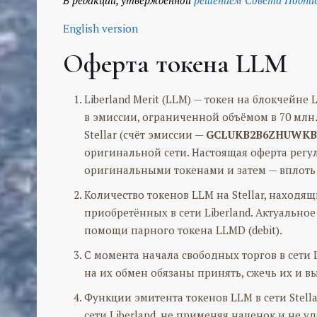
English version
Оферта токена LLM
Liberland Merit (LLM) — токен на блокчейне
в эмиссии, ограниченной объёмом в 70 млн. 
Stellar (счёт эмиссии —
GCLUKB2B6ZHUWKB
оригинальной сети. Настоящая оферта регул
оригинальными токенами и затем — вплоть 
Количество токенов LLM на Stellar, находя
приобретённых в сети Liberland. Актуально
помощи парного токена LLMD (debit).
С момента начала свободных торгов в сети 
на их обмен обязаны принять, сжечь их и в
Функции эмитента токенов LLM в сети Stel
сети Liberland, не применяя наценок и не у