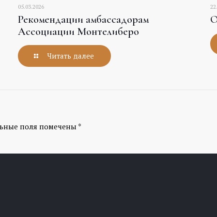
05.03.2026
22
Рекомендации амбассадорам
О
Ассоциации Монтелиберо
Читать далее
льные поля помечены
*