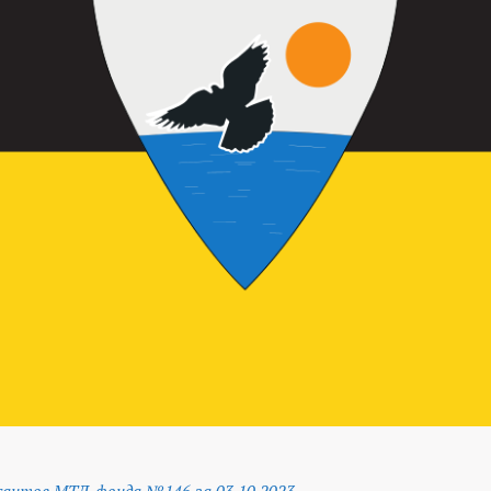
антов МТЛ-фонда №146 за 03.10.2023
.