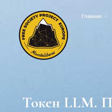
Главная
Токен LLM. П