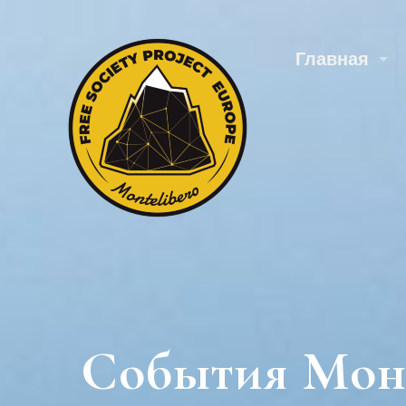
Главная
События Монт