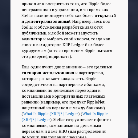
приводит к восприятию того, что Ripple более
централизован в управлении, в то время как
Stellar позиционирует себя как более
открытый
и децентрализованный
. Например, весь код
Stellar и обсуждения разработки являются
публичными, и любой может запустить
валидатор и выбрать свой кворум, тогда как
список валидаторов XRP Ledger был более
курируемым (хотя со временем Ripple пытался
его диверсифицировать).
Еще один пункт для сравнения — это
целевые
сценарии использования
и партнерства,
которые развивает каждая сеть. Ripple
сосредоточился на партнерстве с банками,
компаниями по денежным переводам и
поставщиками корпоративных платежных
решений (например, его продукт RippleNet,
нацеленный на переводы между банками)
(
What Is Ripple (XRP)? | Ledger
) (
What Is Ripple
(XRP)? | Ledger
). Stellar сотрудничает с финтех-
компаниями, компаниями по денежным
переводам и даже НПО (для распределения
помощи) для создания сценариев