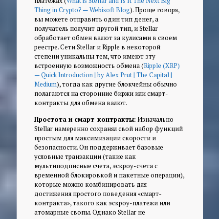
платежах (
What is Stellar and Is It The Next Big
Thing in Crypto? — Webisoft Blog
). Проще говоря,
вы можете отправить один тип денег, а
получатель получит другой тип, и Stellar
обработает обмен валют за кулисами в своем
реестре. Сети Stellar и Ripple в некоторой
степени уникальны тем, что имеют эту
встроенную возможность обмена (
Ripple (XRP)
— Quick Introduction | by Alex Prut | The Capital |
Medium
), тогда как другие блокчейны обычно
полагаются на сторонние биржи или смарт-
контракты для обмена валют.
Простота и смарт-контракты:
Изначально
Stellar намеренно сохранял свой набор функций
простым для максимизации скорости и
безопасности. Он поддерживает базовые
условные транзакции (такие как
мультиподписные счета, эскроу-счета с
временной блокировкой и пакетные операции),
которые можно комбинировать для
достижения простого поведения «смарт-
контракта», такого как эскроу-платежи или
атомарные свопы. Однако Stellar не