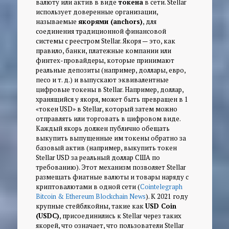
валюту или актив в виде
токена
в сети. Stellar
использует доверенные организации,
называемые
якорями (anchors)
, для
соединения традиционной финансовой
системы с реестром Stellar. Якоря — это, как
правило, банки, платежные компании или
финтех-провайдеры, которые принимают
реальные депозиты (например, доллары, евро,
песо и т. д.) и выпускают эквивалентные
цифровые токены в Stellar. Например, доллар,
хранящийся у якоря, может быть превращен в 1
«токен USD» в Stellar, который затем можно
отправлять или торговать в цифровом виде.
Каждый якорь должен публично обещать
выкупить выпущенные им токены обратно за
базовый актив (например, выкупить токен
Stellar USD за реальный доллар США по
требованию). Этот механизм позволяет Stellar
размещать фиатные валюты и товары наряду с
криптовалютами в одной сети (
Cointelegraph
Bitcoin & Ethereum Blockchain News
). К 2021 году
крупные стейблкойны, такие как
USD Coin
(USDC)
, присоединились к Stellar через таких
якорей, что означает, что пользователи Stellar