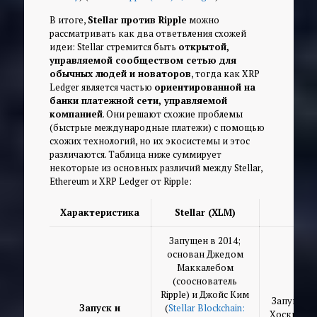
В итоге,
Stellar против Ripple
можно
рассматривать как два ответвления схожей
идеи: Stellar стремится быть
открытой,
управляемой сообществом сетью для
обычных людей и новаторов
, тогда как XRP
Ledger является частью
ориентированной на
банки платежной сети, управляемой
компанией
. Они решают схожие проблемы
(быстрые международные платежи) с помощью
схожих технологий, но их экосистемы и этос
различаются. Таблица ниже суммирует
некоторые из основных различий между Stellar,
Ethereum и XRP Ledger от Ripple:
Характеристика
Stellar (XLM)
Запущен в 2014;
основан Джедом
Маккалебом
(сооснователь
Ripple) и Джойс Ким
Запущен в
Запуск и
(
Stellar Blockchain:
Хоскинсоно