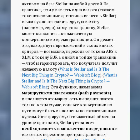
активом на базе Stellar на любой другой. На
практике, если у вас есть одна валюта (скажем,
токенизированные аргентинские песо в Stellar)
и вам нужно отправить другую валюту
(например, евро) кому-то за границу, Stellar
может выполнить автоматическую
конвертацию во время транзакции. Он делает
это, находя путь предложений в своих книгах
ордеров — возможно, переходя от токена ARS к
XLM к токену EUR в одной и той же транзакции
— чтобы гарантировать, что получатель получит
желаемую валюту (
What is Stellar and Is It The
Next Big Thing in Crypto? — Webisoft Blog
) (
What is
Stellar and Is It The Next Big Thing in Crypto? —
Webisoft Blog
). Эта функция, называемая
маршрутными платежами (path payments)
,
выполняется атомарно: сеть выполнит платеж
только в том случае, если все конвертации по
пути могут быть выполнены по согласованным
курсам. Интегрируя мультивалютный обмен на
уровне протокола, Stellar
устраняет
необходимость в множестве посредников
и
валютных переходов при трансграничных