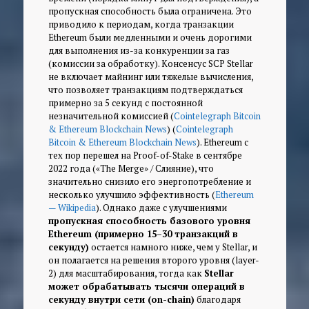
пропускная способность была ограничена. Это
приводило к периодам, когда транзакции
Ethereum были медленными и очень дорогими
для выполнения из-за конкуренции за газ
(комиссии за обработку). Консенсус SCP Stellar
не включает майнинг или тяжелые вычисления,
что позволяет транзакциям подтверждаться
примерно за 5 секунд с постоянной
незначительной комиссией (
Cointelegraph Bitcoin
& Ethereum Blockchain News
) (
Cointelegraph
Bitcoin & Ethereum Blockchain News
). Ethereum с
тех пор перешел на Proof-of-Stake в сентябре
2022 года («The Merge» / Слияние), что
значительно снизило его энергопотребление и
несколько улучшило эффективность (
Ethereum
— Wikipedia
). Однако даже с улучшениями
пропускная способность базового уровня
Ethereum (примерно 15–30 транзакций в
секунду)
остается намного ниже, чем у Stellar, и
он полагается на решения второго уровня (layer-
2) для масштабирования, тогда как
Stellar
может обрабатывать тысячи операций в
секунду внутри сети (on-chain)
благодаря