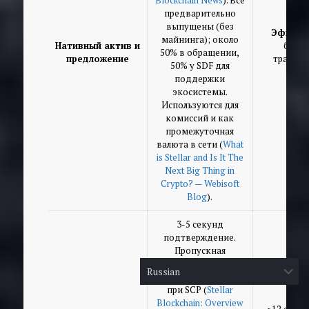
предварительно
выпущены (без
Эфир (E
майнинга); около
Нативный актив и
блоко
50% в обращении,
предложение
транзак
50% у SDF для
поддержки
экосистемы.
Используются для
комиссий и как
промежуточная
валюта в сети (
What
is Stellar and Is It The
Next Big Thing in
Crypto? — Webisoft
Blog
).
3-5 секунд
подтверждение.
Пропускная
способность: 1,000+
TPS (теоретически)
при SCP (
Stellar
Blockchain: Overview
~12 секун