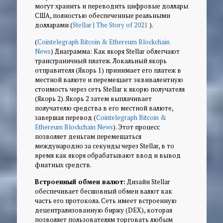
могут хранить и переводить цифровые доллары
США, полностью обеспеченные реальными
долларами (
Stellar | The Story of 2021
).
(
Cointelegraph Bitcoin & Ethereum Blockchain
News
)
Диаграмма: Как якоря Stellar облегчают
трансграничный платеж. Локальный якорь
отправителя (Якорь 1) принимает его платеж в
местной валюте и перемещает эквивалентную
стоимость через сеть Stellar к якорю получателя
(Якорь 2). Якорь 2 затем выплачивает
получателю средства в его местной валюте,
завершая перевод (
Cointelegraph Bitcoin &
Ethereum Blockchain News
). Этот процесс
позволяет деньгам перемещаться
международно за секунды через Stellar, в то
время как якоря обрабатывают ввод и вывод
фиатных средств.
Встроенный обмен валют:
Дизайн Stellar
обеспечивает бесшовный обмен валют как
часть его протокола. Сеть имеет встроенную
децентрализованную биржу (DEX), которая
позволяет пользователям торговать любым