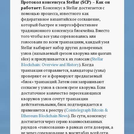
Протокол консенсуса Stellar (SCP) – Как он
работает:
Консенсус в Stellar достигается с
помощью процесса, известного как
федеративное византийское соглашение
,
который быстрее и энергоэффективнее
традиционного консенсуса блокчейна. Вместо
того чтобы
все
узлы соревновались или
голосовали по всем транзакциям, каждый узел
Stellar выбирает набор других доверенных
узлов (называемый
срезом кворума
или
quorum
slice
) и прислушивается к их голосам (
Stellar
Blockchain: Overview and History
). Когда
транзакция отправляется, валидаторы (узлы)
проверяют ее и формируют предлагаемый
«блок» транзакций. Затем они запрашивают
согласие у узлов в своем срезе кворума. Если
достаточное количество пересекающихся
кворумов узлов сочтут транзакции
действительными, блок подтверждается и
применяется к реестру (
Cointelegraph Bitcoin &
Ethereum Blockchain News
). По сути, консенсус
достигается через серию взаимосвязанных
раундов «голосования» в рамках сети доверия, а
не через соревнование в масштабах всей сети.