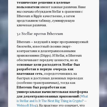
технические решения и целевые
пользователи
имеют важные различия. Ниже
мы сначала обсуждаем Stellar в сравнении с
Ethereum и Ripple качественно, а затем
представляем таблицу, суммирующую
ключевые различия.
3.1 Stellar против Ethereum
Ethereum — ведущий в мире программируемый
блокчейн, известный своими смарт-
контрактами и децентрализованными
приложениями (DApps). И Stellar, и Ethereum
обеспечивают передачу ценности, но их
основные цели расходятся
.
Stellar был
разработан в первую очередь как
платежная сеть
, сосредоточившись на
быстрых и доступных денежных переводах
(особенно трансграничных), тогда как
Ethereum был разработан как
универсальная вычислительная платформа
для децентрализованных приложений
(
What
is Stellar and Is It The Next Big Thing in Crypto? —
Webisoft Blog
). На практике это означает, что