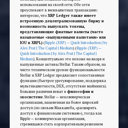
использования на своей сети. Обе сети
преуспевают в межвалютных транзакциях:
интересно, что
XRP Ledger также имеет
встроенную децентрализованную биржу и
возможность выпускать токены,
представляющие фиатные валюты (часто
называемые «выпущенными валютами» или
IOU в XRPL)
(
Ripple (XRP) — Quick Introduction | by
Alex Prut | The Capital | Medium
) (
Ripple (XRP) —
Quick Introduction | by Alex Prut | The Capital |
Medium
). Концептуально это похоже на якоря и
выпущенные активы Stellar. Таким образом, на
чисто техническом уровне функциональности
Stellar и XRP Ledger предлагают сопоставимые
функции (быстрое урегулирование, поддержка
мультивалютности, DEX, отсутствие майнинга).
Большие различия лежат в
философии и
экосистеме
. Stellar — некоммерческая
организация, нацеленная на более широкий
доступ (по словам Маккалеба,
«расширить
доступ к финансовым системам»
), тогда как
Ripple — коммерческая организация,
стремящаяся стать корпоративным решением