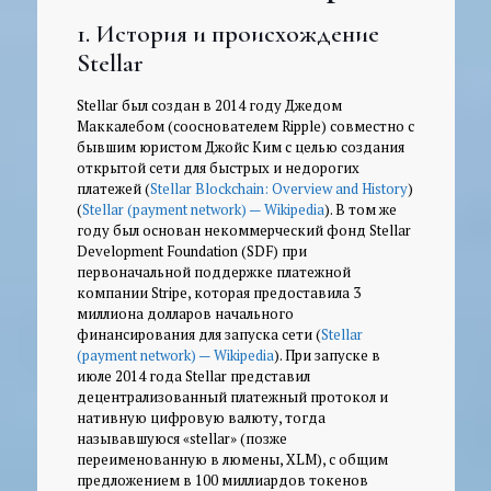
1. История и происхождение
Stellar
Stellar был создан в 2014 году Джедом
Маккалебом (сооснователем Ripple) совместно с
бывшим юристом Джойс Ким с целью создания
открытой сети для быстрых и недорогих
платежей (
Stellar Blockchain: Overview and History
)
(
Stellar (payment network) — Wikipedia
). В том же
году был основан некоммерческий фонд Stellar
Development Foundation (SDF) при
первоначальной поддержке платежной
компании Stripe, которая предоставила 3
миллиона долларов начального
финансирования для запуска сети (
Stellar
(payment network) — Wikipedia
). При запуске в
июле 2014 года Stellar представил
децентрализованный платежный протокол и
нативную цифровую валюту, тогда
называвшуюся «stellar» (позже
переименованную в люмены, XLM), с общим
предложением в 100 миллиардов токенов