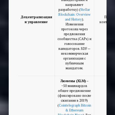
направляет
разработку) (
Stellar
Очен
Blockchain: Overview
Децентрализация
Предло
and History
).
и управление
контроля
Изменения
протокола через
предложения
сообщества (CAPs) и
голосование
валидаторов. SDF —
некоммерческая
организация с
публичным
мандатом.
Люмены (XLM)
–
~50 миллиардов
общее предложение
(фиксировано после
сжигания в 2019)
(
Cointelegraph Bitcoin
& Ethereum
Blockchain News
). Все