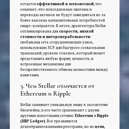
остается
эффективной и легковесной
, что
означает, что повседневные платежи и
переводы активов не будут замедляться из-за
более высоких вычислительных потребностей
смарт-контрактов. В итоге, архитектура Stellar
оптимизирована для
скорости, низкой
стоимости и интероперабельности
:
глобальная сеть сотрудничающих узлов,
использующих SCP для быстрого согласования
транзакций, уровень токенов, который может
представлять любую форму ценности, и
встроенные механизмы для
беспрепятственного обмена ценностями между
валютами.
3. Чем Stellar отличается от
Ethereum и Ripple
Stellar занимает уникальную нишу в экосистеме
блокчейна, и его часто сравнивают с двумя
другими известными сетями:
Ethereum
и
Ripple
(XRP Ledger)
. Все три являются
децентрализованными реестрами, но их
цели,