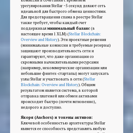
урегулирования Stellar ~5 секунд делают сеть
идеальной для быстрого обмена ценностями.
Для предотвращения спама в реестре Stellar
также требует, чтобы каждый счет
поддерживал
минимальный баланс
(в
настоящее время 1 XLM) (
Stellar Blockchain:
Overview and History
). Эти проектные решения
(минимальные комиссии и требуемые резервы)
защищают производительность сети и
гарантируют, что даже организации со
скромными вычислительными ресурсами
(например, некоммерческие организации или
небольшие финтех-стартапы) могут запускать
узлы Stellar и участвовать в сети (
Stellar
Blockchain: Overview and History
). Общим
результатом является система, в которой
отправка платежей или обмен активами
происходит быстро (почти мгновенно),
недорого и доступно.
Якоря (Anchors) и токены активов:
Ключевой особенностью архитектуры Stellar
является ее способность представлять любую