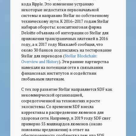
кода Ripple. Это изменение устранило
некоторые недостатки первоначальной
системы и направило Stellar по собственному
техническому пути. К 2016–2017 годам Stellar
набирал обороты: консалтинговая фирма
Deloitte объявила об интеграции со Stellar для
приложения трансграничных платежей в 2016
году, а к 2017 году Маккалеб сообщил, что
около 30 банков подписались на тестирование
Stellar для переводов (
Stellar Blockchain:
Overview and History
). Эти ранние партнерства
намекали на потенциал сети в связывании
финансовых институтов и содействии
глобальным платежам.
С тех пор развитие Stellar направляется SDF как
некоммерческой организацией,
сосредоточенной на технологиях и росте
экосистемы. Со временем SDF внесла
коррективы в распределение люменов для
здоровья сети. Например, в 2019 году SDF сжег
примерно 55 миллиардов люменов (около
половины предложения) в ответ на
обеспокоенность сообщества тем, что SDF