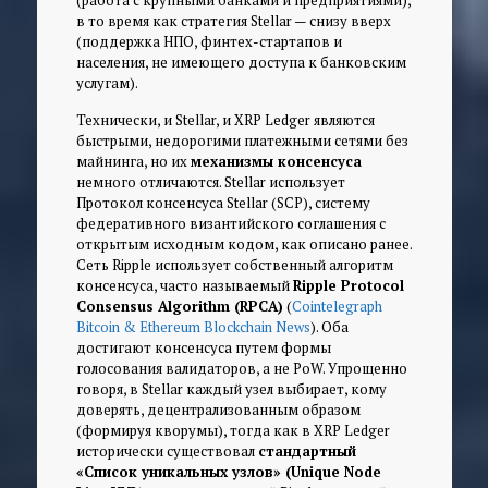
в то время как стратегия Stellar —
снизу вверх
(поддержка НПО, финтех-стартапов и
населения, не имеющего доступа к банковским
услугам).
Технически, и Stellar, и XRP Ledger являются
быстрыми, недорогими платежными сетями без
майнинга, но их
механизмы консенсуса
немного отличаются. Stellar использует
Протокол консенсуса Stellar (SCP), систему
федеративного византийского соглашения с
открытым исходным кодом, как описано ранее.
Сеть Ripple использует собственный алгоритм
консенсуса, часто называемый
Ripple Protocol
Consensus Algorithm (RPCA)
(
Cointelegraph
Bitcoin & Ethereum Blockchain News
). Оба
достигают консенсуса путем формы
голосования валидаторов, а не PoW. Упрощенно
говоря, в Stellar каждый узел выбирает, кому
доверять, децентрализованным образом
(формируя кворумы), тогда как в XRP Ledger
исторически существовал
стандартный
«Список уникальных узлов» (Unique Node