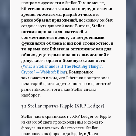
программируемости в Stellar. Тем не менее,
Ethereum остается далеко впереди с точки
зрения экосистемы разработчиков и
разнообразия приложений
, поскольку он был
создан с нуля для этой цели. В итоге,
Stellar
оптимизирован для платежей и
совместимости валют, со встроенными
функциями обмена и низкой стоимостью, в
то время как Ethereum оптимизирован для
общих децентрализованных вычислений и
допускает гораздо большую сложность
(
What is Stellar and Is It The Next Big Thing in
Crypto? — Webisoft Blog
). Компромисс
заключается в том, что Ethereum пожертвовал
некоторой производительностью и простотой
ради гибкости, тогда как Stellar сделал
наоборот.
3.2 Stellar против Ripple (XRP Ledger)
Stellar часто сравнивают с XRP Ledger от Ripple
из-за их общего происхождения и схожего
фокуса на платежах. Фактически, Stellar
начинался как форк кода Ripple, и
Джед