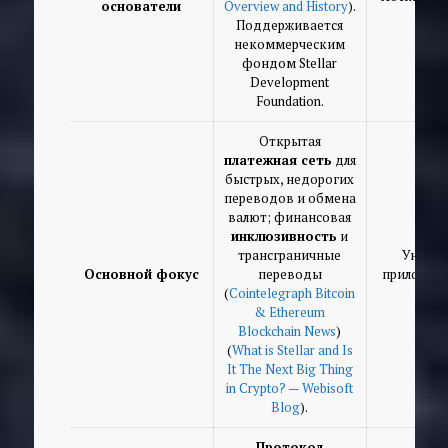
основатели
Overview and History
).
Поддерживается
некоммерческим
фондом Stellar
Development
Foundation.
Открытая
платежная сеть
для
быстрых, недорогих
переводов и обмена
валют; финансовая
инклюзивность
и
трансграничные
Универ
Основной фокус
переводы
приложени
(
Cointelegraph Bitcoin
& Ethereum
Blockchain News
)
(
What is Stellar and Is
It The Next Big Thing
in Crypto? — Webisoft
Blog
).
Протокол