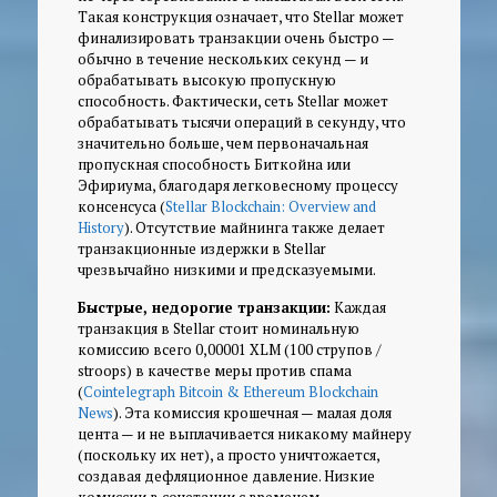
Такая конструкция означает, что Stellar может
финализировать транзакции
очень быстро
—
обычно в течение нескольких секунд — и
обрабатывать высокую пропускную
способность. Фактически, сеть Stellar может
обрабатывать тысячи операций в секунду, что
значительно больше, чем первоначальная
пропускная способность Биткойна или
Эфириума, благодаря легковесному процессу
консенсуса (
Stellar Blockchain: Overview and
History
). Отсутствие майнинга также делает
транзакционные издержки в Stellar
чрезвычайно низкими и предсказуемыми.
Быстрые, недорогие транзакции:
Каждая
транзакция в Stellar стоит номинальную
комиссию всего 0,00001 XLM (100 струпов /
stroops) в качестве меры против спама
(
Cointelegraph Bitcoin & Ethereum Blockchain
News
). Эта комиссия крошечная — малая доля
цента — и не выплачивается никакому майнеру
(поскольку их нет), а просто уничтожается,
создавая дефляционное давление. Низкие
комиссии в сочетании с временем