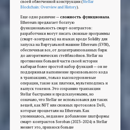
своей облегченной конструкции (
Stellar
Blockchain: Overview and History
).
Еще одно различие —
сложность функционала
.
Ethereum предлагает богатую
функциональность смарт-контрактов:
разработчики могут писать сложные программы
(смарт-контракты) на языках вроде Solidity для
запуска на Виртуальной машине Ethereum (EVM),
обеспечивая все, от децентрализованных бирж
до алгоритмических стейблкойнов. Stellar на
протяжении большей части своей истории
выбирал более простой набор функций — он не
поддерживал выполнение произвольного кода
в транзакциях, только высокоуровневые
операции, такие как платежи, мультиподпись и
выпуск токенов. Это сохраняло транзакции
Stellar быстрыми и предсказуемыми, но
означало, что Stellar не использовался для таких
вещей, как NFT или сложных протоколов DeFi,
которые процветали на Ethereum. Как
упоминалось, недавнее добавление платформы
смарт-контрактов Soroban (2023–2024) в Stellar
меняет это, привнося больше