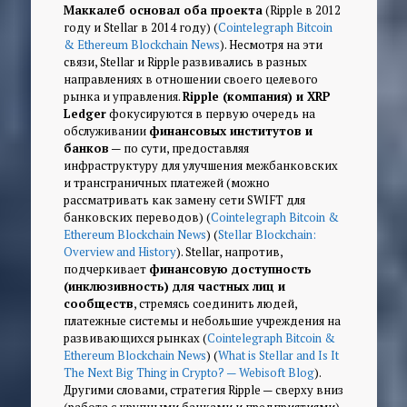
Маккалеб основал оба проекта
(Ripple в 2012
году и Stellar в 2014 году) (
Cointelegraph Bitcoin
& Ethereum Blockchain News
). Несмотря на эти
связи, Stellar и Ripple развивались в разных
направлениях в отношении своего целевого
рынка и управления.
Ripple (компания) и XRP
Ledger
фокусируются в первую очередь на
обслуживании
финансовых институтов и
банков
— по сути, предоставляя
инфраструктуру для улучшения межбанковских
и трансграничных платежей (можно
рассматривать как замену сети SWIFT для
банковских переводов) (
Cointelegraph Bitcoin &
Ethereum Blockchain News
) (
Stellar Blockchain:
Overview and History
). Stellar, напротив,
подчеркивает
финансовую доступность
(инклюзивность) для частных лиц и
сообществ
, стремясь соединить людей,
платежные системы и небольшие учреждения на
развивающихся рынках (
Cointelegraph Bitcoin &
Ethereum Blockchain News
) (
What is Stellar and Is It
The Next Big Thing in Crypto? — Webisoft Blog
).
Другими словами, стратегия Ripple —
сверху вниз
(работа с крупными банками и предприятиями),