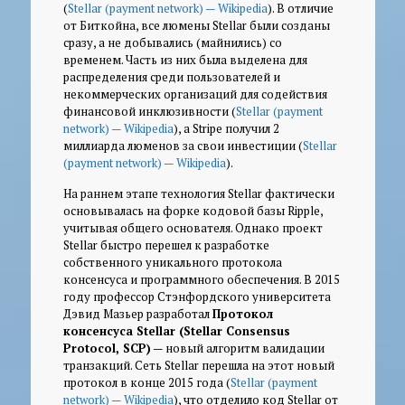
(
Stellar (payment network) — Wikipedia
). В отличие
от Биткойна, все люмены Stellar были созданы
сразу, а не добывались (майнились) со
временем. Часть из них была выделена для
распределения среди пользователей и
некоммерческих организаций для содействия
финансовой инклюзивности (
Stellar (payment
network) — Wikipedia
), а Stripe получил 2
миллиарда люменов за свои инвестиции (
Stellar
(payment network) — Wikipedia
).
На раннем этапе технология Stellar фактически
основывалась на форке кодовой базы Ripple,
учитывая общего основателя. Однако проект
Stellar быстро перешел к разработке
собственного уникального протокола
консенсуса и программного обеспечения. В 2015
году профессор Стэнфордского университета
Дэвид Мазьер разработал
Протокол
консенсуса Stellar (Stellar Consensus
Protocol, SCP)
— новый алгоритм валидации
транзакций. Сеть Stellar перешла на этот новый
протокол в конце 2015 года (
Stellar (payment
network) — Wikipedia
), что отделило код Stellar от