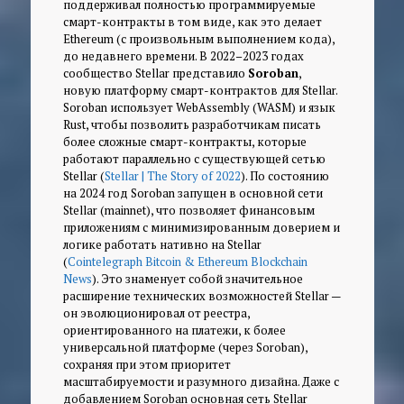
поддерживал полностью программируемые
смарт-контракты в том виде, как это делает
Ethereum (с произвольным выполнением кода),
до недавнего времени. В 2022–2023 годах
сообщество Stellar представило
Soroban
,
новую платформу смарт-контрактов для Stellar.
Soroban использует WebAssembly (WASM) и язык
Rust, чтобы позволить разработчикам писать
более сложные смарт-контракты, которые
работают параллельно с существующей сетью
Stellar (
Stellar | The Story of 2022
). По состоянию
на 2024 год Soroban запущен в основной сети
Stellar (mainnet), что позволяет финансовым
приложениям с минимизированным доверием и
логике работать нативно на Stellar
(
Cointelegraph Bitcoin & Ethereum Blockchain
News
). Это знаменует собой значительное
расширение технических возможностей Stellar —
он эволюционировал от реестра,
ориентированного на платежи, к более
универсальной платформе (через Soroban),
сохраняя при этом приоритет
масштабируемости и разумного дизайна. Даже с
добавлением Soroban основная сеть Stellar