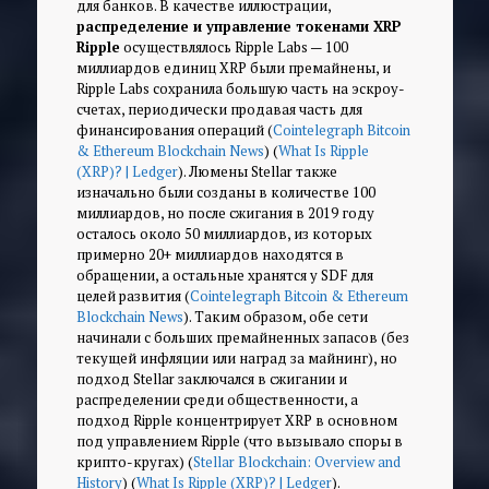
для банков. В качестве иллюстрации,
распределение и управление токенами XRP
Ripple
осуществлялось Ripple Labs — 100
миллиардов единиц XRP были премайнены, и
Ripple Labs сохранила большую часть на эскроу-
счетах, периодически продавая часть для
финансирования операций (
Cointelegraph Bitcoin
& Ethereum Blockchain News
) (
What Is Ripple
(XRP)? | Ledger
). Люмены Stellar также
изначально были созданы в количестве 100
миллиардов, но после сжигания в 2019 году
осталось около 50 миллиардов, из которых
примерно 20+ миллиардов находятся в
обращении, а остальные хранятся у SDF для
целей развития (
Cointelegraph Bitcoin & Ethereum
Blockchain News
). Таким образом, обе сети
начинали с больших премайненных запасов (без
текущей инфляции или наград за майнинг), но
подход Stellar заключался в сжигании и
распределении среди общественности, а
подход Ripple концентрирует XRP в основном
под управлением Ripple (что вызывало споры в
крипто-кругах) (
Stellar Blockchain: Overview and
History
) (
What Is Ripple (XRP)? | Ledger
).