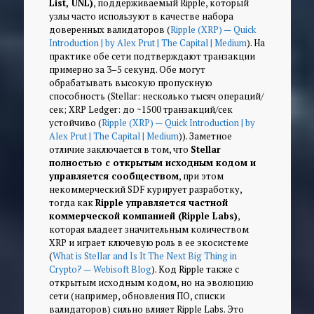
List, UNL)
, поддерживаемый Ripple, который
узлы часто используют в качестве набора
доверенных валидаторов (
Ripple (XRP) — Quick
Introduction | by Alex Prut | The Capital | Medium
). На
практике обе сети подтверждают транзакции
примерно за 3–5 секунд. Обе могут
обрабатывать высокую пропускную
способность (Stellar: несколько тысяч операций/
сек; XRP Ledger: до ~1500 транзакций/сек
устойчиво (
Ripple (XRP) — Quick Introduction | by
Alex Prut | The Capital | Medium
)). Заметное
отличие заключается в том, что
Stellar
полностью с открытым исходным кодом и
управляется сообществом
, при этом
некоммерческий SDF курирует разработку,
тогда как
Ripple управляется частной
коммерческой компанией (Ripple Labs)
,
которая владеет значительным количеством
XRP и играет ключевую роль в ее экосистеме
(
What is Stellar and Is It The Next Big Thing in
Crypto? — Webisoft Blog
). Код Ripple также с
открытым исходным кодом, но на эволюцию
сети (например, обновления ПО, списки
валидаторов) сильно влияет Ripple Labs. Это