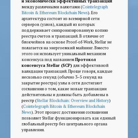
и экономически эффективных транзакций
между различными валютами (
Cointelegraph
Bitcoin & Ethereum Blockchain News
). Его
архитектура состоит из всемирной сети
серверов (узлов), каждый из которых
поддерживает синхронизированную копию
реестра счетов и транзакций. В отличие от
блокчейнов на основе Proof-of-Work, Stellar не
полагается на энергоемкий майнинг. Вместо
этого он использует уникальный механизм
консенсуса под названием
Протокол
консенсуса Stellar (SCP)
для эффективной
валидации транзакций. Проще говоря, каждые
несколько секунд (обычно 3–5 секунд на
закрытие реестра) узлы в сети достигают
соглашения о том, какие новые транзакции
действительны и должны быть добавлены в
реестр (
Stellar Blockchain: Overview and History
)
(
Cointelegraph Bitcoin & Ethereum Blockchain
News
). Этот процесс достижения соглашения
позволяет Stellar функционировать как единый
глобальный реестр без центрального органа
управления.