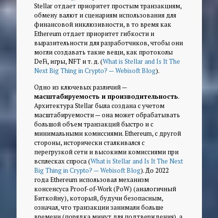
Stellar отдает приоритет простым транзакциям,
обмену валют и сценариям использования для
финансовой инклюзивности, в то время как
Ethereum отдает приоритет гибкости и
выразительности для разработчиков, чтобы они
могли создавать такие вещи, как протоколы
DeFi, игры, NFT и т. д. (
What is Stellar and Is It The
Next Big Thing in Crypto? — Webisoft Blog
).
Одно из ключевых различий —
масштабируемость и производительность
.
Архитектура Stellar была создана с учетом
масштабируемости — она может обрабатывать
большой объем транзакций быстро и с
минимальными комиссиями. Ethereum, с другой
стороны, исторически сталкивался с
перегрузкой сети и высокими комиссиями при
всплесках спроса (
What is Stellar and Is It The Next
Big Thing in Crypto? — Webisoft Blog
). До 2022
года Ethereum использовал механизм
консенсуса Proof-of-Work (PoW) (аналогичный
Биткойну), который, будучи безопасным,
означал, что транзакции занимали больше
времени (порядка минут для подтверждения), а