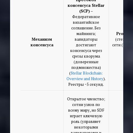
консенсуса Stellar
(SCP)
–
Федеративное
византийское
соглашение. Без
майнинга;
Proof of
Механизм
валидаторы
(стейкер
консенсуса
достигают
сети (
What 
консенсуса через
срезы кворума
(доверенные
подмножества)
(
Stellar Blockchain:
Overview and History
).
Реестры ~5 секунд.
Открытое членство;
сотни узлов по
всему миру, но SDF
играет ключевую
роль (управляет
некоторыми
валидаторами и