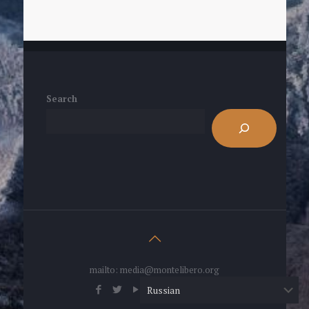
Search
mailto: media@montelibero.org