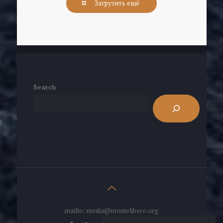
Загрузить ещё
Search
mailto: media@montelibero.org