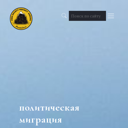
политическая
миграция