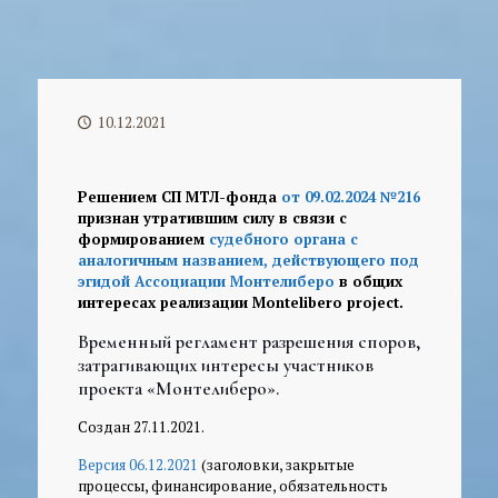
10.12.2021
Решением СП МТЛ-фонда
от 09.02.2024 №216
признан утратившим силу в связи с
формированием
судебного органа с
аналогичным названием, действующего под
эгидой Ассоциации Монтелиберо
в общих
интересах реализации Montelibero project.
Временный регламент разрешения споров,
затрагивающих интересы участников
проекта «Монтелиберо».
Создан 27.11.2021.
Версия 06.12.2021
(заголовки, закрытые
процессы, финансирование, обязательность