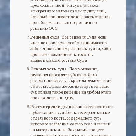
предложить иной тип суда (а также
конкретного человека или группу лиц),
который принимает дело к рассмотрению
при общем согласии сторон или по
решению ОСС.
Решения суда.
Все решения Суда, если
иное не оговорено особо, принимаются
либо единоличным решением судьи, либо
простым большинством голосов
коллегиального состава Суда.
Открытость суда.
По умолчанию,
слушания проходят публично. Дело
рассматривается в закрытом режиме, если
об этом заявила любая из сторон или сам
суд принял такое решение на любом этапе
производства по делу.
Рассмотрение дела
начинается с момента
публикации в судебном телеграм-канале
отдельного поста, содержащего суть
искового заявления, состав суда и ссылки
на материалы дела. Закрытый процесс
осуществляется в закрытом чате, доступ к