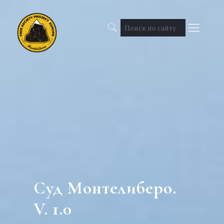
Суд Монтелиберо.
V. 1.0