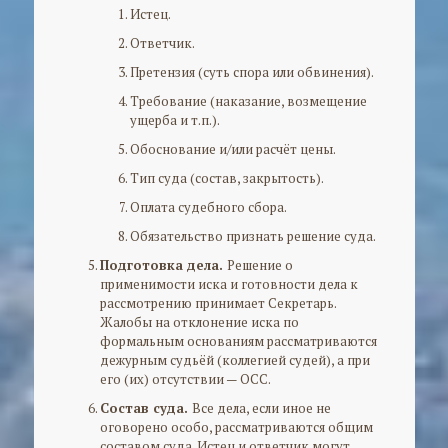
Истец.
Ответчик.
Претензия (суть спора или обвинения).
Требование (наказание, возмещение
ущерба и т.п.).
Обоснование и/или расчёт цены.
Тип суда (состав, закрытость).
Оплата судебного сбора.
Обязательство признать решение суда.
Подготовка дела.
Решение о
применимости иска и готовности дела к
рассмотрению принимает Секретарь.
Жалобы на отклонение иска по
формальным основаниям рассматриваются
дежурным судьёй (коллегией судей), а при
его (их) отсутствии — ОСС.
Состав суда.
Все дела, если иное не
оговорено особо, рассматриваются общим
составом суда. Истец и ответчик могут