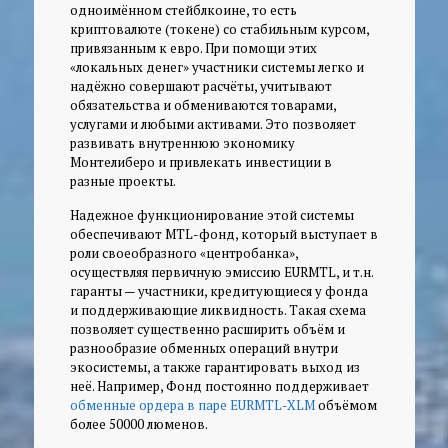
одноимённом стейблкоине, то есть
криптовалюте (токене) со стабильным курсом,
привязанным к евро. При помощи этих
«локальных денег» участники системы легко и
надёжно совершают расчёты, учитывают
обязательства и обмениваются товарами,
услугами и любыми активами. Это позволяет
развивать внутреннюю экономику
Монтелиберо и привлекать инвестиции в
разные проекты.
Надежное функционирование этой системы
обеспечивают MTL-фонд, который выступает в
роли своеобразного «центробанка»,
осуществляя первичную эмиссию EURMTL, и т.н.
гаранты — участники, кредитующиеся у фонда
и поддерживающие ликвидность. Такая схема
позволяет существенно расширить объём и
разнообразие обменных операций внутри
экосистемы, а также гарантировать выход из
неё. Например, Фонд постоянно поддерживает
обменные ордера в паре EURMTL-XLM
объёмом
более 50000 люменов.