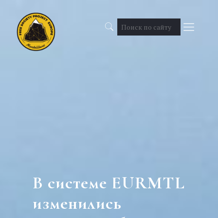
В системе EURMTL
изменились