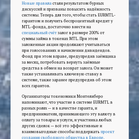
Новые правила
стали результатом бурных
дискуссий и призваны повысить надёжность
системы. Теперь для того, чтобы стать EURMTL-
гарантом и получить беспроцентный кредит у
MTL-фонда, достаточно внести на
специальный счёт
залог в размере 200% от
суммы займа в токенах MTL. При этом
заложенные акции продолжают учитываться
при голосованиях и начислении дивидендов.
Фонд при этом вправе, предупредив заёмщика
за месяц, потребовать вернуть заёмные
средства в обмен на возврат залога. Он может
также устанавливать ключевую ставку в
системе, также заранее предупредив об этом
всех гарантов.
Организаторы токеномики Монтелиберо
напоминают, что участие в системе EURMTL в
разных ролях — и в качестве гаранта, и
предпринимателя, принимающего эту валюту в
оплату за товары и услуги, и участника любых
других сделок — всё это эффективные и
взаимовыгодные способы поддержать
проект
создания свободного общества в Европе,