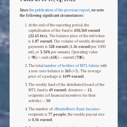
Since
the publication of the previous report
, we note
the following significant circumstances:
At the end of the reporting period, the
capitalization of the Fund is
450,360 eurmtl
(22.65 btc).
The balance price of the mtl token
is
1.87 eurmtl
. The volume of weekly dividend
payments is
328 eurmtl
(
1.36 eurmtl
per 1000
mtl, or
3.54%
per annum). Operating value
(
-9K
) = cash (
61K
) — eurmtl (
70K
).
The total
number of holders of MTL tokens
with
a non-zero balance is
265
(+3)
.
The average
price of a package is
1699 eurmtl
.
The weekly fund of the distributed board of the
MTL fund is
49 eurmtl
; donators —
12
,
recipients (of financial incentives for their
activity) —
30
.
The number of «
Montelibero Basic Income
»
recipients is
77 people
, the weekly payout size
is
0.56 eurmtl
.