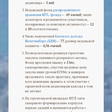
акционера —
5 mtl
.
Недельный фонд
распределённого
правления MTL-фонда
—
49 eurmtl
; число
донатеров и реципиентов (участников,
поощряемых за полезную активность) —
12
и
30
соответственно.
Число получателей
Базового дохода
Монтелиберо (БДМ)
—
77
, размер недельной
выплаты —
0,56 eurmtl
.
Последовательно реализуя стратегию
закупов значимого резервного актива,
Фонд преодолел планку в
5 btc
,
одновременно, опустил среднюю цену
закупа ниже уровня €29/btc и намерен
продолжать такую практику, приглашая
всех желающих принять в этом участие с
гарантией всем акционерам выхода в том
же активе.
На строительной площадке МТЛ-сити
завершено формирование корпусов
первых зданий и начинаются работы с