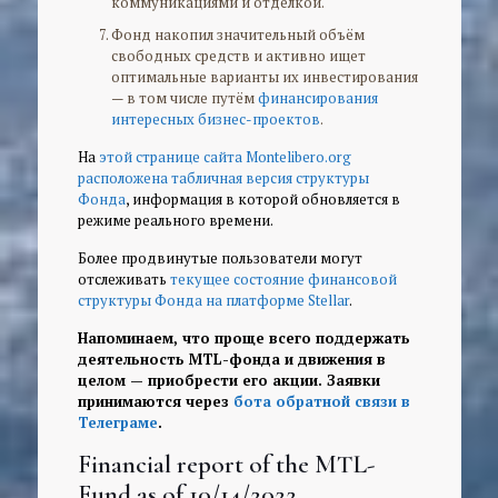
коммуникациями и отделкой.
Фонд накопил значительный объём
свободных средств и активно ищет
оптимальные варианты их инвестирования
— в том числе путём
финансирования
интересных бизнес-проектов
.
На
этой странице сайта Montelibero.org
расположена табличная версия структуры
Фонда
, информация в которой обновляется в
режиме реального времени.
Более продвинутые пользователи могут
отслеживать
текущее состояние финансовой
структуры Фонда на платформе Stellar
.
Напоминаем, что проще всего поддержать
деятельность MTL-фонда и движения в
целом — приобрести его акции. Заявки
принимаются через
бота обратной связи в
Телеграме
.
Financial report of the MTL-
Fund as of 10/14/2022