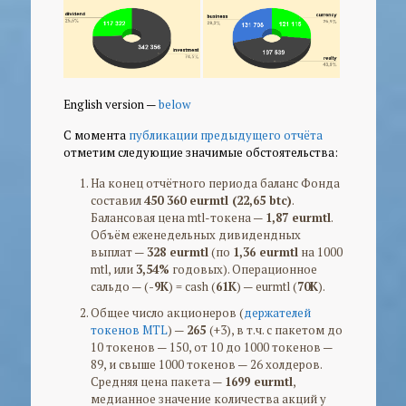
English version —
below
С момента
публикации предыдущего отчёта
отметим следующие значимые обстоятельства:
На конец отчётного периода баланс Фонда
составил
450 360 eurmtl (22,65 btc)
.
Балансовая цена mtl-токена —
1,87 eurmtl
.
Объём еженедельных дивидендных
выплат —
328 eurmtl
(по
1,36 eurmtl
на 1000
mtl, или
3,54%
годовых). Операционное
сальдо — (
-9K
) = cash (
61K
) — eurmtl (
70K
).
Общее число акционеров (
держателей
токенов MTL
) —
265
(+3), в т.ч. с пакетом до
10 токенов — 150, от 10 до 1000 токенов —
89, и свыше 1000 токенов — 26 холдеров.
Средняя цена пакета —
1699 eurmtl
,
медианное значение количества акций у