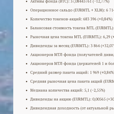
Активы фонда (BTC): 37,08443761 (−12,77%)
Операционное сальдо (EURMTL + XLM): 6 714
Количество токенов-акций: 683 396 (+0,84%)
Балансовая стоимость токена MTL (EURMTL): 
Рыночная цена токена MTL (EURMTL): 6,29 (
Дивиденды за месяц (EURMTL): 3 864 (+32,07
Акционеров МТЛ-фонда (получателей дивиде
Акционеров МТЛ-фонда (держателей 1 и боле
Средний размер пакета акций: 1 969 (+0,84%
Средняя рыночная цена пакета акций (EURMT
Медиана количества акций: 5,1 (−2,55%)
Дивиденды на акцию (EURMTL): 0,00565 (+30
Дивидендная доходность (от актуальной ры