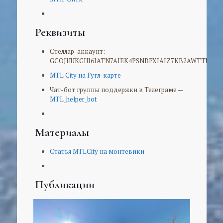
Реквизиты
Стеллар-аккаунт:
GCOJHUKGHI6IATN7AIEK4PSNBPXIAIZ7KB2AWTTUCN
MTL City на Гугл-карте
Чат-бот группы поддержки в Телеграме —
MTL_helper_bot
Материалы
Статья MTLCity на монтевики
Публикации