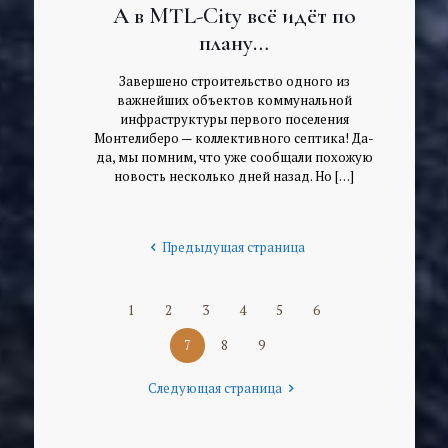
А в MTL-City всё идёт по
плану…
Завершено строительство одного из
важнейших объектов коммунальной
инфраструктуры первого поселения
Монтелиберо — коллективного септика! Да-
да, мы помним, что уже сообщали похожую
новость несколько дней назад. Но
[…]
Предыдущая страница
1
2
3
4
5
6
7
8
9
Следующая страница