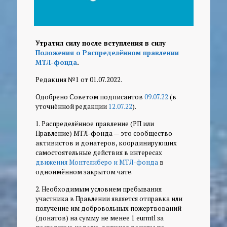
Утратил силу после вступления в силу
Положения о Распределённом правлении
МТЛ-фонда
.
Редакция №1 от 01.07.2022.
Одобрено Советом подписантов
09.07.22
(в
уточнённой редакции
12.07.22
).
1. Распределённое правление (РП или
Правление) МТЛ-фонда — это сообщество
активистов и донатеров, координирующих
самостоятельные действия в интересах
движения Монтелиберо и МТЛ-фонда
в
одноимённом закрытом чате.
2. Необходимым условием пребывания
участника в Правлении является отправка или
получение им добровольных пожертвований
(донатов) на сумму не менее 1 eurmtl за