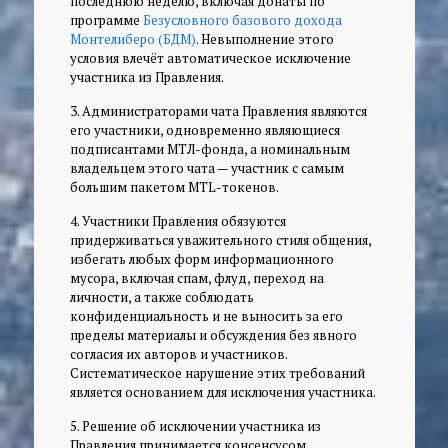
последнюю неделю, включая донаты по
программе
Безусловного базового дохода
Монтелиберо (БДМ)
. Невыполнение этого
условия влечёт автоматическое исключение
участника из Правления.
3. Администраторами чата Правления являются
его участники, одновременно являющиеся
подписантами МТЛ-фонда, а номинальным
владельцем этого чата — участник с самым
большим пакетом MTL-токенов.
4. Участники Правления обязуются
придерживаться уважительного стиля общения,
избегать любых форм информационного
мусора, включая спам, флуд, переход на
личности, а также соблюдать
конфиденциальность и не выносить за его
пределы материалы и обсуждения без явного
согласия их авторов и участников.
Систематическое нарушение этих требований
является основанием для исключения участника.
5. Решение об исключении участника из
Правления принимается консенсусом